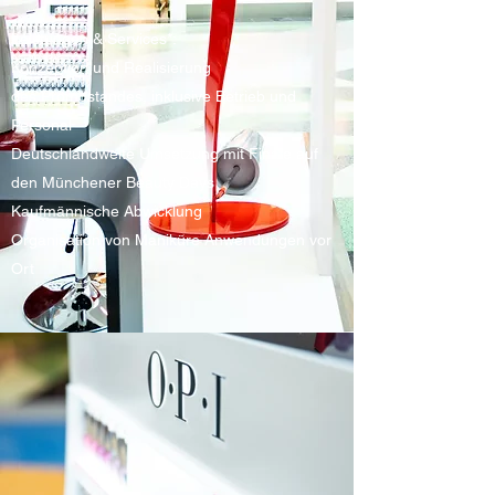
Leistungen & Services*:
Konzeption und Realisierung
des Promostandes, inklusive Betrieb und
Personal
Deutschlandweite Umsetzung mit Finale auf
den Münchener Beauty Days
Kaufmännische Abwicklung
Organisation von Maniküre Anwendungen vor
Ort