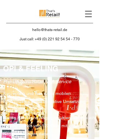
hello@thats-retail.de
Just call:
+49 (0) 221 92 54 54 - 770
OPI & FEELING
Pop-Up Store/Retail As A Service
Konzeption und Bau eines mobilen
Kiosksystems sowie operative Umsetzung
einer Roadshow.
Neben Hand- und Nagelprodukten waren auch
Feeling Jewels von 123-Gold mit ihren
Nagellack Ringen dabei.