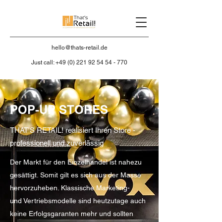
hello@thats-retail.de
Just call:
+49 (0) 221 92 54 54 - 770
POP-UP STORES
THAT'S RETAIL! realisiert Ihren Store -
professionell und zuverlässig
Der Markt für den Einzelhandel ist nahezu
gesättigt. Somit gilt es sich aus der Masse
hervorzuheben. Klassische Marketing-
und Vertriebsmodelle sind heutzutage auch
keine Erfolgsgaranten mehr und sollten