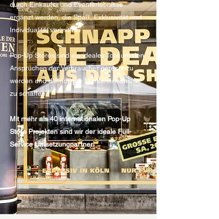
durch Einkaufs- und Eventerlebnisse
ergänzt werden, die Spaß, Exklusivität und
Individualität vermitteln
Pop-Up Stores sind ein ideales Tool um den
Ansprüchen der Verbraucher gerecht zu
werden und die nötigen Markenerlebnisse
zu schaffen.
Mit mehr als 40 internationalen Pop-Up
Store Projekten sind wir der ideale Full-
Service Umsetzungpartner!
weitere Infos?